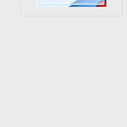
2
из
5