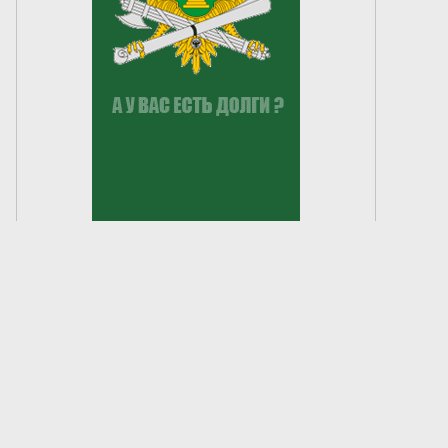
Создание сайта —
«Лонг Кэт»