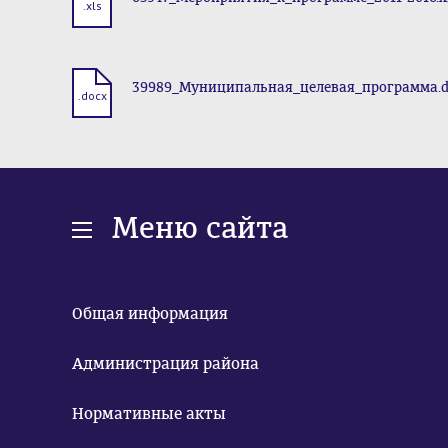
.xls
39989_Муниципальная_целевая_программа.d
.docx
Меню сайта
Общая информация
Администрация района
Нормативные акты