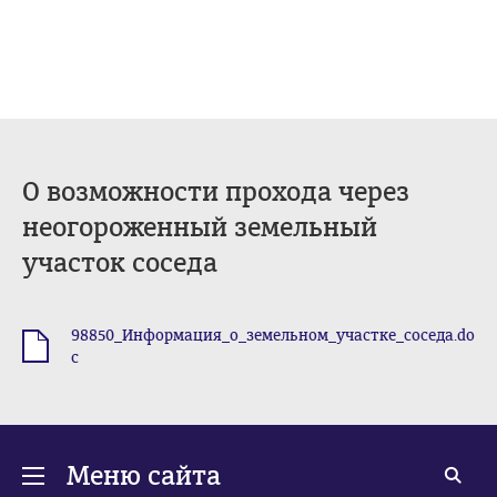
О возможности прохода через
неогороженный земельный
участок соседа
98850_Информация_о_земельном_участке_соседа.do
.doc
c
Меню сайта