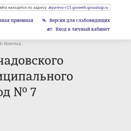
айта находится по адресу:
atyurevo-r13.gosweb.gosuslugi.ru
нная приемная
Версия для слабовидящих
Вход в личный кабинет
Новочад...
адовского
иципального
од № 7