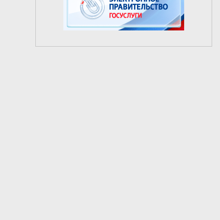
2
из
5