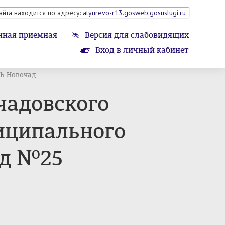
айта находится по адресу:
atyurevo-r13.gosweb.gosuslugi.ru
нная приемная
Версия для слабовидящих
Вход в личный кабинет
Новочад...
адовского
иципального
од №25